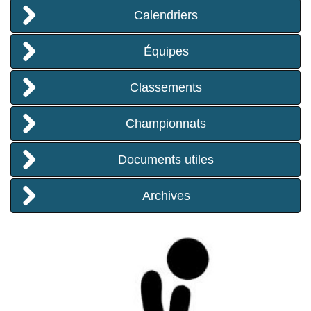
Calendriers
i
Équipes
g
Classements
a
Championnats
t
Documents utiles
i
Archives
o
n