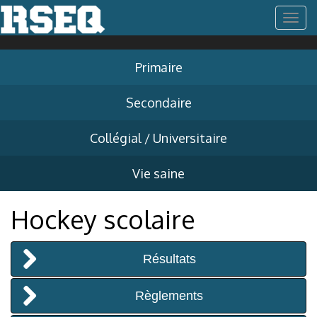
T
o
Primaire
g
Secondaire
g
Collégial / Universitaire
l
Vie saine
e
Hockey scolaire
n
Résultats
a
Règlements
v