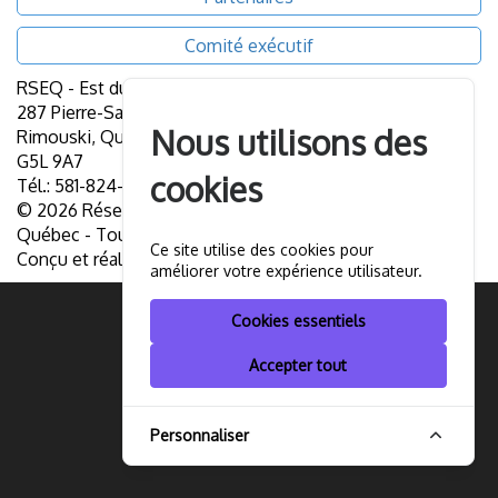
Comité exécutif
i
RSEQ - Est du Québec
g
287 Pierre-Saindon (bureau 200),
Nous utilisons des
Rimouski, Québec
a
G5L 9A7
cookies
Tél.: 581-824-2207
© 2026 Réseau du Sport Étudiant du Québec, Est du
t
Québec - Tous droits réservés.
Ce site utilise des cookies pour
Conçu et réalisé par
RH Solutions
i
améliorer votre expérience utilisateur.
Cookies essentiels
o
Accepter tout
n
Personnaliser