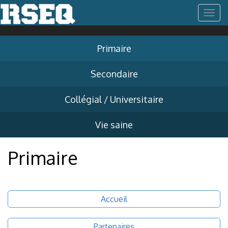
T
o
Primaire
g
Secondaire
g
Collégial / Universitaire
l
Vie saine
e
Primaire
n
Accueil
a
v
Partenaires