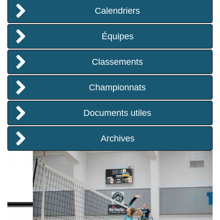
Calendriers
i
Équipes
g
Classements
a
Championnats
t
Documents utiles
i
Archives
o
n