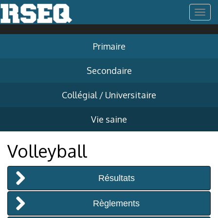
T
o
Primaire
g
Secondaire
g
Collégial / Universitaire
l
Vie saine
e
Volleyball
n
Résultats
a
Règlements
v