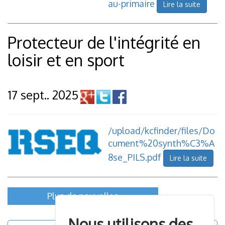
au-primaire
Lire la suite
Protecteur de l'intégrité en
loisir et en sport
17 sept.. 2025
/upload/kcfinder/files/Do
cument%20synth%C3%A
8se_PILS.pdf
Lire la suite
Plus de nouvelles
Nous utilisons des